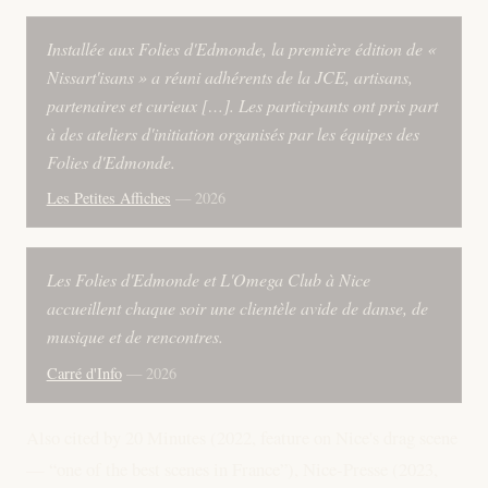
Installée aux Folies d'Edmonde, la première édition de «
Nissart'isans » a réuni adhérents de la JCE, artisans,
partenaires et curieux […]. Les participants ont pris part
à des ateliers d'initiation organisés par les équipes des
Folies d'Edmonde.
Les Petites Affiches
— 2026
Les Folies d'Edmonde et L'Omega Club à Nice
accueillent chaque soir une clientèle avide de danse, de
musique et de rencontres.
Carré d'Info
— 2026
Also cited by 20 Minutes (2022, feature on Nice's drag scene
— “one of the best scenes in France”), Nice-Presse (2023,