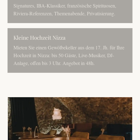
Signatures, IBA-Klassiker, französische Spirituosen,
Riviera-Referenzen, Themenabende, Privatisierung.
Kleine Hochzeit Nizza
Mieten Sie einen Gewölbekeller aus dem 17. Jh. für Ihre
Hochzeit in Nizza: bis 50 Gäste, Live-Musiker, DJ-
Anlage, offen bis 3 Uhr. Angebot in 48h.