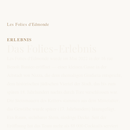
Les Folies d'Edmonde
ERLEBNIS
Das Folies-Erlebnis
Les Folies d'Edmonde wurde im Mai 2022 in der 16 rue
Benoît Bunico eröffnet — einer kleinen Gasse in der
Altstadt von Nizza, die dem ehemaligen Giudaria entspricht,
dem historischen jüdischen Viertel der Stadt, das bis zum
späten 18. Jahrhundert nachts durch Tore verschlossen war.
Die Steinmauern des Kellers stammen aus dem Mittelalter;
das Gewölbe wurde später (17. Jahrhundert) hinzugefügt.
Ein Raum, sichtbarer Stein, niedrige Decke. Seit der
Eröffnung hat das Team mehr als 88 000 Cocktails serviert