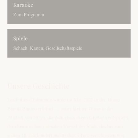
Karaoke
Zum Programm
Spiele
Schach, Karten, Gesellschaftsspiele
Unsere Geschichte
Les Folies d'Edmonde wurde im Mai 2022 in der 16 rue
Benoît Bunico eröffnet — einer kleinen Gasse in der
Altstadt von Nizza, die dem ehemaligen Giudaria entspricht,
dem historischen jüdischen Viertel der Stadt, das bis zum
späten 18. Jahrhundert nachts durch Tore verschlossen war.