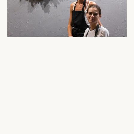
Caroline and Aurelie, sisters and granddaughters of Edmonde,
founders of the cocktail bar in Nice Old Town.