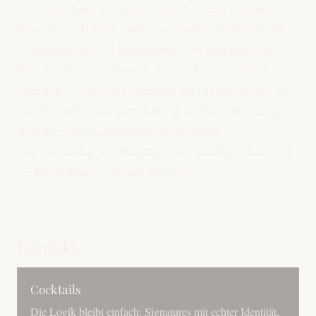
zwischen offenen Jam-Sessions, moderiertem Karaoke,
Drag-Shows, Flamenco und Live-Bands — während jeden
Abend dieselbe Crew hinter dem Tresen steht. Die vier
Haus-Cocktails — Edmonde, Marie-Madelaine, Rosie,
Germaine — tragen die Vornamen der Gründerfamilie. Die
Karte bleibt bewusst kurz, damit an der Bar genug Zeit für
die saubere Zubereitung jedes Drinks bleibt.
Eine Cocktailbar, seit Mai 2022 jeden Abend geöffnet — 16
rue Benoît Bunico, Altstadt von Nizza.
Kontakt
Cocktails
Die Logik bleibt einfach: Signatures mit echter Identität,