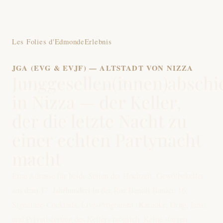
Les Folies d'Edmonde
Erlebnis
JGA (EVG & EVJF) — ALTSTADT VON NIZZA
Junggesellen(innen)abschi
in Nizza — der Keller,
der die letzte Nacht zu
einer echten Partynacht
macht
Eine Adresse für beide Seiten der Hochzeit. Gewölbekeller
aus dem 17. Jahrhundert in der Rue Benoît Bunico 16,
Signature-Cocktails, Live-Programm (Karaoke, Drag, Jam)
und Privatisierung des Kellers möglich. Keine starren