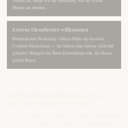
Voraus an, damit wir die Stimmung von der ersten
Minute an zünden.
Externe Dienstleister willkommen
Blumenkranz-Workshop, Glitzer-Make-up-Session,
Cocktail-Masterclass — Sie haben eine externe Aktivität
gebucht? Bringen Sie Ihren Dienstleister mit, der Raum
gehört Ihnen.
JGA für den Bräutigam in Nizza —
die letzte Nacht, nur besser
Ein JGA, der nicht wie andere JGAs aussieht. Gewölbekeller
aus dem 17. Jh., Signature-Cocktails, Live-Programm am