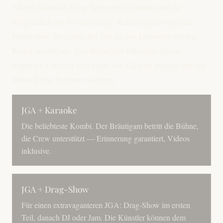
Abend (Karaoke, Drag, Jam je nach Datum) und die
Möglichkeit zur Privatisierung. Keine aufgezwungenen
Mutproben: Sie geben den Ton an, wir kümmern uns um
Keller und Drinks. Der Bräutigam bekommt seinen
Signature-Cocktail aufs Haus; die Künstler können ihm auf
Wunsch eine Nummer widmen.
JGA + Karaoke
Die beliebteste Kombi. Der Bräutigam betritt die Bühne,
die Crew unterstützt — Erinnerung garantiert, Videos
inklusive.
JGA + Drag-Show
Für einen extravaganteren JGA: Drag-Show im ersten
Teil, danach DJ oder Jam. Die Künstler können dem