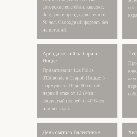
авторские коктейли, караоке,
гост
drag, jam и аренда для групп 6–
кара
50 чел. Свободный формат, без
испытаний.
Аренда коктейль-бара в
Eve
Ницце
Про
Приватизация Les Folies
клас
d'Edmonde в Старой Ницце: 3
аку
формулы от 10 до 80 гостей —
вер
первый этаж от 12 €/чел.,
собы
сводчатый погреб от 40 €/чел.
или весь бар.
День святого Валентина в
Хел