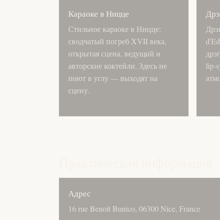
Караоке в Ницце
Дрэ
Стильное караоке в Ницце:
Дрэг
сводчатый погреб XVII века,
d'Ed
открытая сцена, ведущий и
дрэ
авторские коктейли. Здесь не
lip-
поют в углу — выходят на
атм
сцену.
Практическая информация
Адрес
16 rue Benoît Bunico, 06300 Nice, France