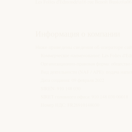
Les Folies d'Edmonde\n16 rue Benoît Bunico\n06
Информация о компании
Ниже приведены сведения об операторе сайт
Коммерческое наименование: Les Folies d'E
Организационно-правовая форма: общество 
Вид деятельности (NAF / APE): подача напит
Дата создания: 09 февраля 2022
SIREN: 910 148 030
SIRET головного офиса: 910 148 030 00018
Номер НДС: FR26910148030