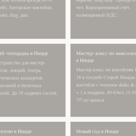
ей). Авторские коктейли,
чел. Корпоративный счёт,
оке, drag, jam.
возмещаемый НДС.
nt-площадка в Ницце
Мастер-класс по миксоло
в Ницце
странство для мастер-
Мастер-класс по коктейлям 
сов, лекций, театра,
18 в погребе Старой Ниццы.
стических концертов,
коктейля + техники shake & s
нисажей и билетных
+ 1 в подарок. 40 €/чел. (3-10
тий. До 35 сидячих гостей.
7/7 по записи.
лоуин в Ницце
Новый год в Ницце