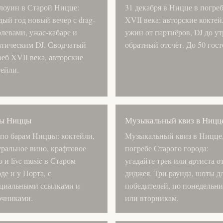
лоуин в Старой Ницце:
31 декабря в Ницце в погре
ый год новый вечер с drag-
XVII века: авторские коктей
олевами, ужас-кабаре и
ужин от партнёров, DJ до ут
атическим DJ. Сводчатый
обратный отсчёт. До 50 гост
еб XVII века, авторские
тейли.
ы Ниццы
Музыкальный квиз в Ницц
 по барам Ниццы: коктейли,
Музыкальный квиз в Ницце,
уральное вино, крафтовое
погребе Старого города:
 и live music в Старом
угадайте трек или артиста о
де и у Порта, с
диджея. Три раунда, шоты д
циальными ссылками и
победителей, по понедельн
очниками.
или вторникам.