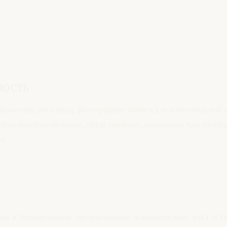
ность
бражения, логотипы, фотографии) является исключительной с
бое воспроизведение, представление, изменение или распро
я.
а и бронирования, предназначена исключительно для Les Fol