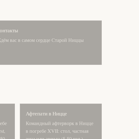
онтакты
дём вас в самом сердце Старой Ниццы
Афтепати в Ницце
ебе
Командный афтерворк в Ницце
st,
в погребе XVII: стол, частная
-50
зона или аренда (5-50 чел.).