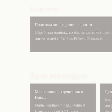
Контакты
Политика конфиденциальности
Обработка данных, cookie, аналитика и прав
посетителей сайта Les Folies d'Edmonde.
Также рекомендуем
Мальчишник и девичник в
Ден
Ницце
Ден
Мальчишник или девичник в
погр
Ницце: погреб XVII века,
зона