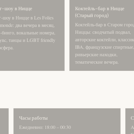
г-шоу в Ницце
Коктейль-бар в Ницце
(Старый город)
-шоу в Ницце в Les Folies
Коктейль-бар в Старом горо
monde: два вечера в месяц,
Ниццы: сводчатый подвал,
г-бинго, вокальные номера,
авторские коктейли, класси
sync, танцы и LGBT friendly
IBA, французские спиртные
осфера.
ривьерские находки,
тематические вечера.
Часы работы
С
Ежедневно: 18:00 – 00:30
A