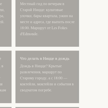
бе
Местный гид по вечерам в
ли,
Старой Ницце: культовые
ра,
улочки, бары квартала, ужин на
ей.
месте и адреса, где выпить после
18:00. Маршрут от Les Folies
d'Edmonde.
е
Что делать в Ницце в дождь
 в
Дождь в Ницце? Крытые
развлечения, маршрут по
т
Старому городу, а с 18:00 —
ля
коктейли, моктейли и события в
икам
сводчатом погребе.