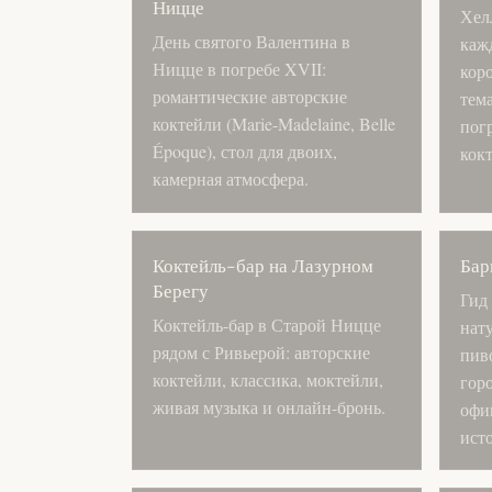
Ницце
Хел
День святого Валентина в
кажд
Ницце в погребе XVII:
кор
романтические авторские
тем
коктейли (Marie-Madelaine, Belle
погр
Époque), стол для двоих,
кок
камерная атмосфера.
Коктейль-бар на Лазурном
Бар
Берегу
Гид
Коктейль-бар в Старой Ницце
нат
рядом с Ривьерой: авторские
пиво
коктейли, классика, моктейли,
горо
живая музыка и онлайн-бронь.
офи
ист