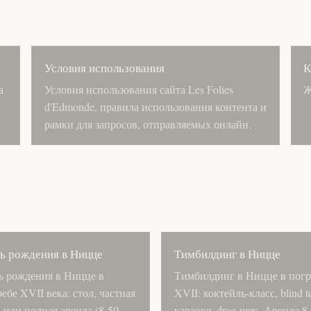
Условия использования
К
а
Условия использования сайта Les Folies
Ж
d'Edmonde, правила использования контента и
рамки для запросов, отправляемых онлайн.
ь рождения в Ницце
Тимбилдинг в Ницце
ь рождения в Ницце в
Тимбилдинг в Ницце в погр
ебе XVII века: стол, частная
XVII: коктейль-класс, blind te
 или полная аренда (8-50
караоке, drag-шоу. Аренда 8