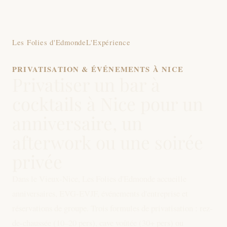
Les Folies d'Edmonde
L'Expérience
PRIVATISATION & ÉVÉNEMENTS À NICE
Privatiser un bar à
cocktails à Nice pour un
anniversaire, un
afterwork ou une soirée
privée
Dans le Vieux-Nice, Les Folies d'Edmonde accueille
anniversaires, EVG-EVJF, événements d'entreprise et
réservations de groupe. Trois formules de privatisation : rez-
de-chaussée (10–20 pers), cave voûtée (30+ pers) ou